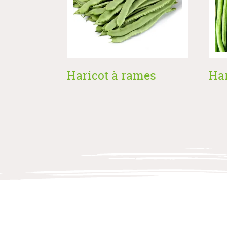
Haricot à rames
Har
Allegrow
Footer