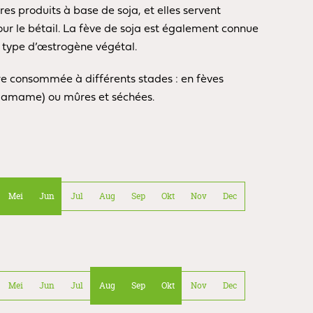
res produits à base de soja, et elles servent
r le bétail. La fève de soja est également connue
n type d’œstrogène végétal.
re consommée à différents stades : en fèves
damame) ou mûres et séchées.
Mei
Jun
Jul
Aug
Sep
Okt
Nov
Dec
Mei
Jun
Jul
Aug
Sep
Okt
Nov
Dec