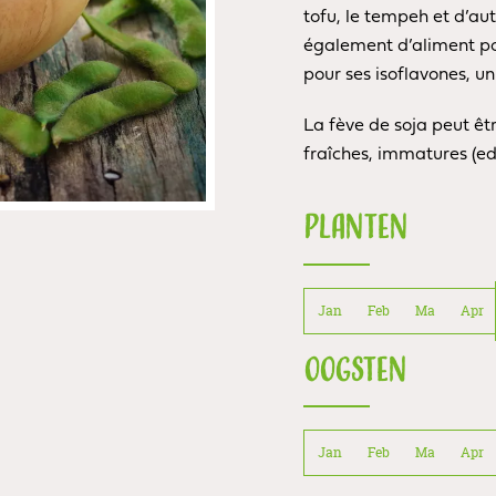
tofu, le tempeh et d’aut
également d’aliment pou
pour ses isoflavones, u
La fève de soja peut êt
fraîches, immatures (e
PLANTEN
Jan
Feb
Ma
Apr
OOGSTEN
Jan
Feb
Ma
Apr