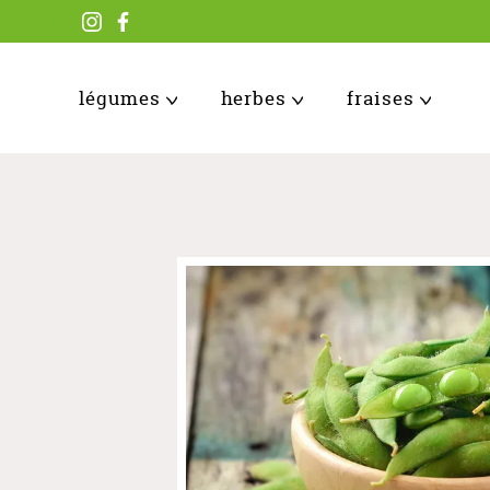
légumes
herbes
fraises