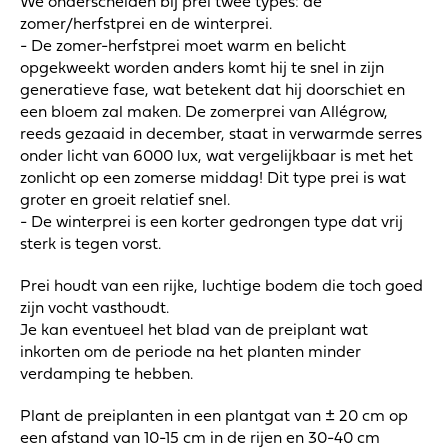
We onderscheiden bij prei twee types: de
zomer/herfstprei en de winterprei.
- De zomer-herfstprei moet warm en belicht
opgekweekt worden anders komt hij te snel in zijn
generatieve fase, wat betekent dat hij doorschiet en
een bloem zal maken. De zomerprei van Allégrow,
reeds gezaaid in december, staat in verwarmde serres
onder licht van 6000 lux, wat vergelijkbaar is met het
zonlicht op een zomerse middag! Dit type prei is wat
groter en groeit relatief snel.
- De winterprei is een korter gedrongen type dat vrij
sterk is tegen vorst.
Prei houdt van een rijke, luchtige bodem die toch goed
zijn vocht vasthoudt.
Je kan eventueel het blad van de preiplant wat
inkorten om de periode na het planten minder
verdamping te hebben.
Plant de preiplanten in een plantgat van ± 20 cm op
een afstand van 10-15 cm in de rijen en 30-40 cm