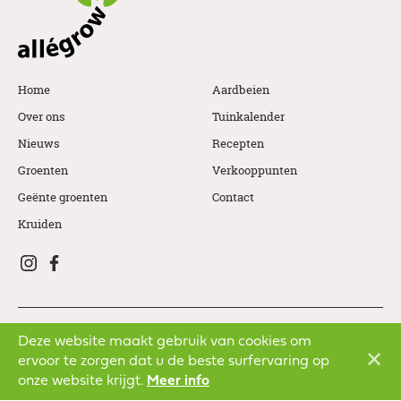
Home
Aardbeien
Over ons
Tuinkalender
Nieuws
Recepten
Groenten
Verkooppunten
Geënte groenten
Contact
Kruiden
Deze website maakt gebruik van cookies om
© 2026 Allegrow
Privacy Policy
Made by
✕
ervoor te zorgen dat u de beste surfervaring op
onze website krijgt.
Meer info