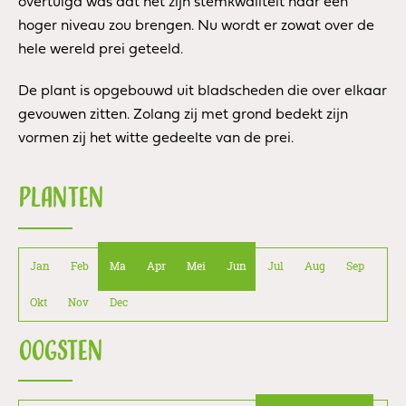
overtuigd was dat het zijn stemkwaliteit naar een
hoger niveau zou brengen. Nu wordt er zowat over de
hele wereld prei geteeld.
De plant is opgebouwd uit bladscheden die over elkaar
gevouwen zitten. Zolang zij met grond bedekt zijn
vormen zij het witte gedeelte van de prei.
PLANTEN
Jan
Feb
Ma
Apr
Mei
Jun
Jul
Aug
Sep
Okt
Nov
Dec
OOGSTEN