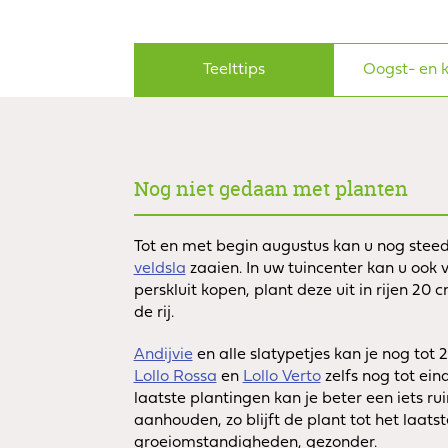
Teelttips
Oogst- en k
Nog niet gedaan met planten
Tot en met begin augustus kan u nog stee
veldsla
zaaien. In uw tuincenter kan u ook v
perskluit kopen, plant deze uit in rijen 20 c
de rij.
Andijvie
en alle slatypetjes kan je nog tot 
Lollo Rossa
en
Lollo Verto
zelfs nog tot ein
laatste plantingen kan je beter een iets r
aanhouden, zo blijft de plant tot het laatst
groeiomstandigheden, gezonder.