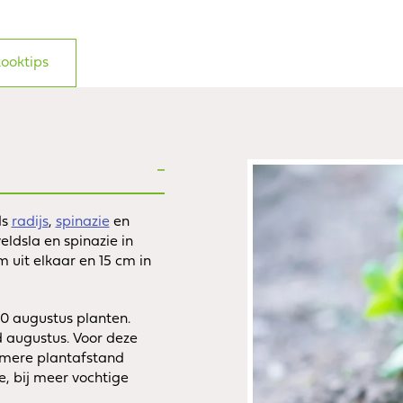
ooktips
ds
radijs
,
spinazie
en
eldsla en spinazie in
m uit elkaar en 15 cm in
20 augustus planten.
d augustus. Voor deze
uimere plantafstand
e, bij meer vochtige