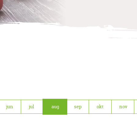
jun
jul
aug
sep
okt
nov